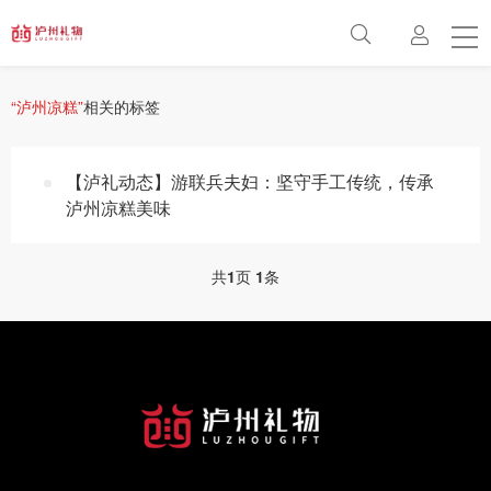
首页
方案
“泸州凉糕”
相关的标签
最新动态
【泸礼动态】游联兵夫妇：坚守手工传统，传承
关于
泸州凉糕美味
联系
共
1
页
1
条
百科
常见问题