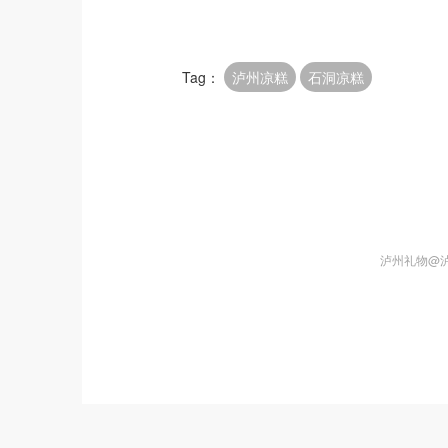
Tag：
泸州凉糕
石洞凉糕
泸州礼物@泸