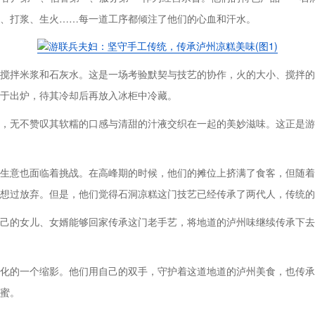
、打浆、生火……每一道工序都倾注了他们的心血和汗水。
搅拌米浆和石灰水。这是一场考验默契与技艺的协作，火的大小、搅拌的
于出炉，待其冷却后再放入冰柜中冷藏。
，无不赞叹其软糯的口感与清甜的汁液交织在一起的美妙滋味。这正是游
生意也面临着挑战。在高峰期的时候，他们的摊位上挤满了食客，但随着
想过放弃。但是，他们觉得石洞凉糕这门技艺已经传承了两代人，传统的
己的女儿、女婿能够回家传承这门老手艺，将地道的泸州味继续传承下去
化的一个缩影。他们用自己的双手，守护着这道地道的泸州美食，也传承
蜜。