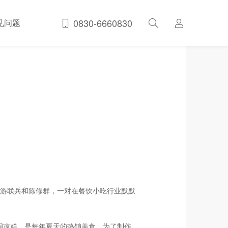
0830-6660830
见问题
游联兵和陈修群，一对在餐饮小吃行业默默
石洞凉糕，是每年夏天的热销美食。为了制作