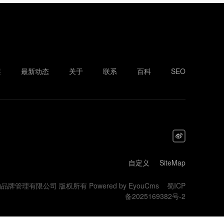
案
最新动态
关于
联系
百科
SEO
自定义
SiteMap
 泸州礼物品牌管理有限公司 版权所有
Powered by EyouCms
蜀ICP
备2025169382号-2