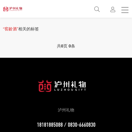
首页
方案
“窖龄酒”
相关的标签
最新动态
共
0
页
0
条
关于
联系
百科
常见问题
泸州礼物
18181885088 / 0830-6660830