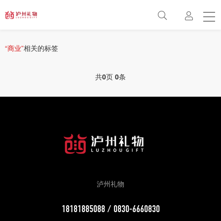
首页
方案
“商业”
相关的标签
最新动态
共
0
页
0
条
关于
联系
百科
常见问题
泸州礼物
18181885088 / 0830-6660830